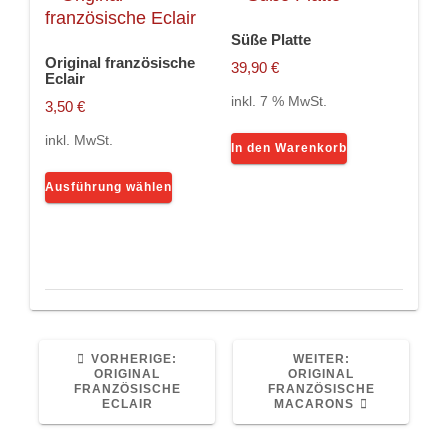
Die
Optionen
Süße Platte
Optionen
können
Original französische
können
auf
39,90
€
Eclair
auf
der
inkl. 7 % MwSt.
3,50
€
der
Produktsei
Produktseite
gewählt
inkl. MwSt.
In den Warenkorb
gewählt
werden
Dieses
werden
Ausführung wählen
Produkt
weist
mehrere
Varianten
auf.
Die
Optionen
können
VORHERIGER
NÄCHSTER
VORHERIGE:
WEITER:
BEITRAG:
BEITRAG:
ORIGINAL
ORIGINAL
auf
FRANZÖSISCHE
FRANZÖSISCHE
der
ECLAIR
MACARONS
Produktseite
gewählt