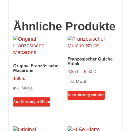
Ähnliche Produkte
Französischer Quiche
Stück
Original Französische
Macarons
4,95
€
–
5,50
€
1,80
€
inkl. MwSt.
inkl. MwSt.
Dieses
Ausführung wählen
Dieses
Produkt
Ausführung wählen
Produkt
weist
weist
mehrere
mehrere
Varianten
Varianten
auf.
auf.
Die