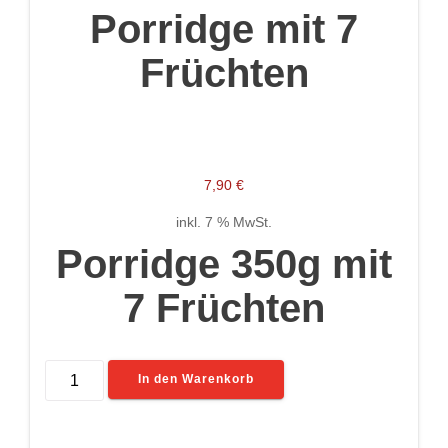
Porridge mit 7
Beitragsnavigation
Früchten
7,90
€
inkl. 7 % MwSt.
Porridge 350g mit
7 Früchten
Porridge
In den Warenkorb
mit
7
Früchten