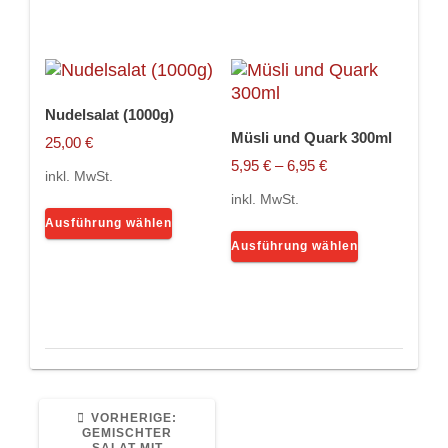
mehrere
Varianten
auf.
Die
Optionen
Nudelsalat (1000g)
können
Müsli und Quark 300ml
auf
25,00
€
der
5,95
€
–
6,95
€
inkl. MwSt.
Produktseite
inkl. MwSt.
Dieses
gewählt
Ausführung wählen
Produkt
Dieses
werden
Ausführung wählen
weist
Produkt
mehrere
weist
Varianten
mehrere
auf.
Varianten
Die
auf.
Optionen
Die
können
Optionen
auf
können
VORHERIGER
VORHERIGE:
BEITRAG:
GEMISCHTER
der
auf
SALAT MIT