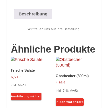
Menge
Beschreibung
Wir freuen uns auf Ihre Bestellung.
Ähnliche Produkte
Frische Salate
Obstbecher (300ml)
6,50
€
4,95
€
inkl. MwSt.
inkl. 7 % MwSt.
Dieses
Ausführung wählen
Produkt
In den Warenkorb
weist