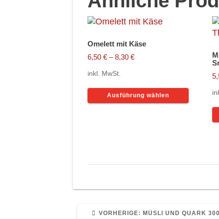
Ähnliche Prod
Omelett mit Käse
M
6,50
€
–
8,30
€
S
inkl. MwSt.
5
Dieses
in
Ausführung wählen
Produkt
weist
mehrer
Variant
auf.
Die
Option
können
auf
der
Produkt
VORHERIGER
VORHERIGE:
MÜSLI UND QUARK 30