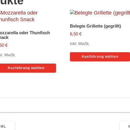
ukte
Belegte Grillette (gegrillt)
ozzarella oder Thunfisch
6,50
€
nack
inkl. MwSt.
,50
€
kl. MwSt.
Ausführung wählen
Dieses
Ausführung wählen
Produkt
e
weist
en
mehrere
Varianten
auf.
en
Die
Optionen
können
auf
seite
0ML
der