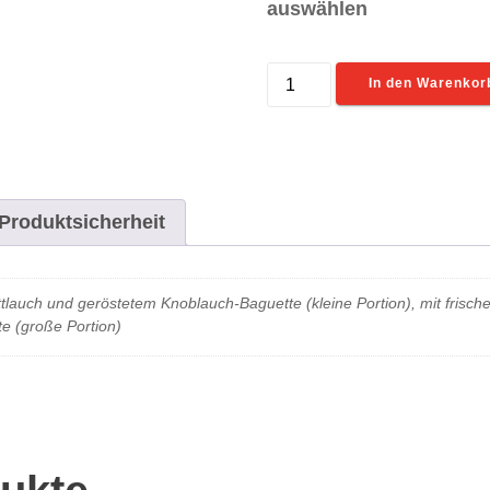
auswählen
Rührei
In den Warenkor
Menge
Produktsicherheit
ttlauch und geröstetem Knoblauch-Baguette (kleine Portion), mit frisc
e (große Portion)